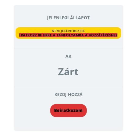
JELENLEGI ÁLLAPOT
NEM JELENTKEZTÉL
IRATKOZZ BE ERRE A TANFOLYAMRA A HOZZÁFÉRÉSHEZ
ÁR
Zárt
KEZDJ HOZZÁ
Beiratkozom