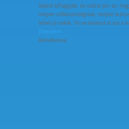
lépést kihagyják, és utána jön az, h
milyen célközönségnek, milyen kulcss
lehet jó nekik. Te ne kövesd el ezt a h
Elkezdem
Beiratkozva