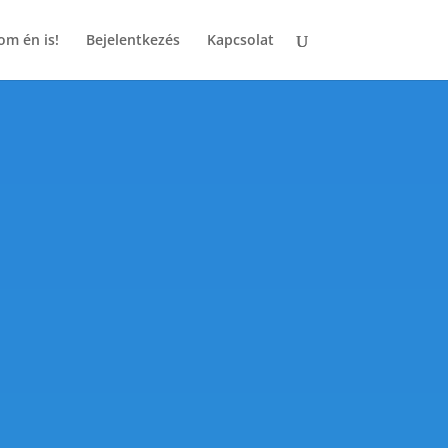
om én is!
Bejelentkezés
Kapcsolat